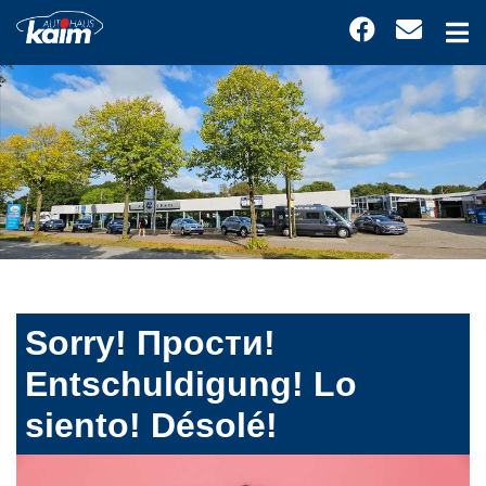
Sorry! Прости!
Entschuldigung! Lo
siento! Désolé!