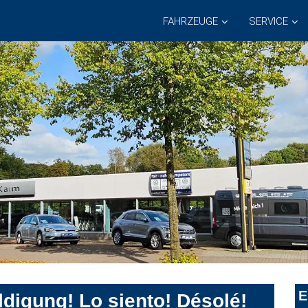
FAHRZEUGE
SERVICE
E
digung! Lo siento! Désolé!