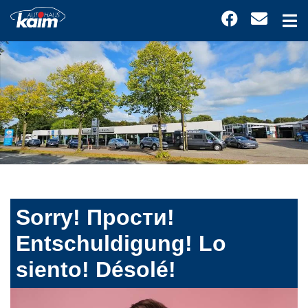
Sorry! Прости!
Entschuldigung! Lo
siento! Désolé!