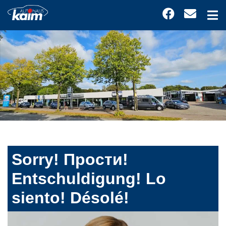
Sorry! Прости!
Entschuldigung! Lo
siento! Désolé!