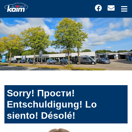
Sorry! Прости!
Entschuldigung! Lo
siento! Désolé!