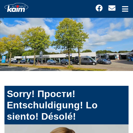
Sorry! Прости!
Entschuldigung! Lo
siento! Désolé!