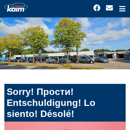
Sorry! Прости!
Entschuldigung! Lo
siento! Désolé!