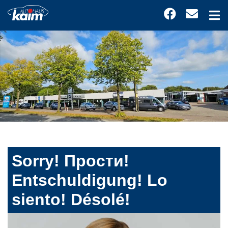
Sorry! Прости!
Entschuldigung! Lo
siento! Désolé!