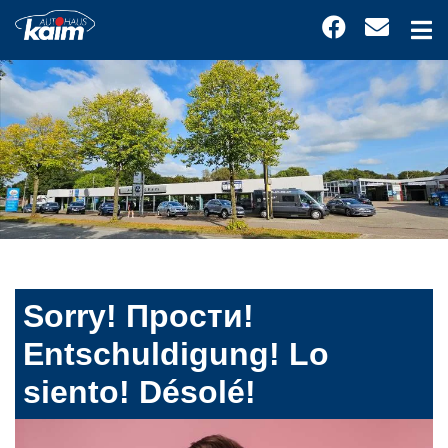
Sorry! Прости!
Entschuldigung! Lo
siento! Désolé!