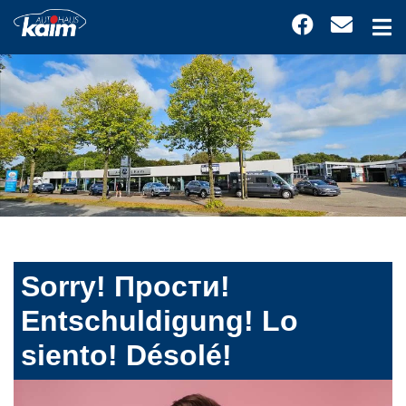
Sorry! Прости!
Entschuldigung! Lo
siento! Désolé!