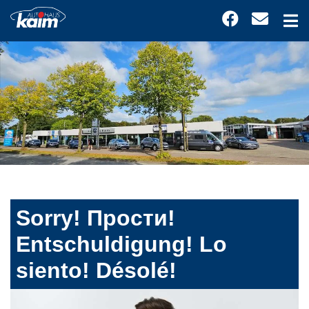
Sorry! Прости!
Entschuldigung! Lo
siento! Désolé!