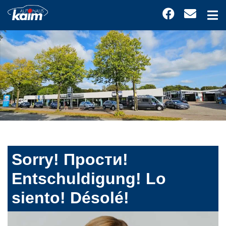
Sorry! Прости!
Entschuldigung! Lo
siento! Désolé!