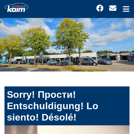
Sorry! Прости!
Entschuldigung! Lo
siento! Désolé!