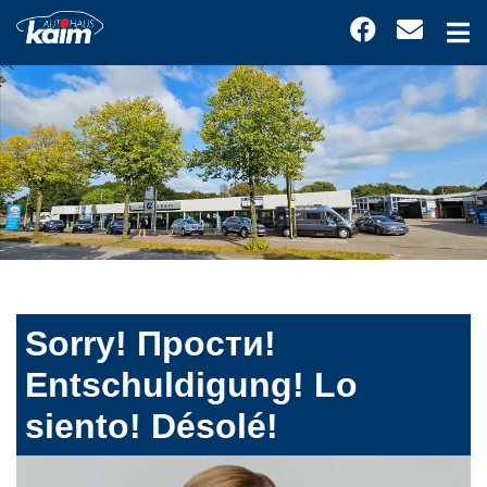
Sorry! Прости!
Entschuldigung! Lo
siento! Désolé!