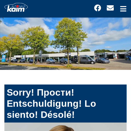
Sorry! Прости!
Entschuldigung! Lo
siento! Désolé!