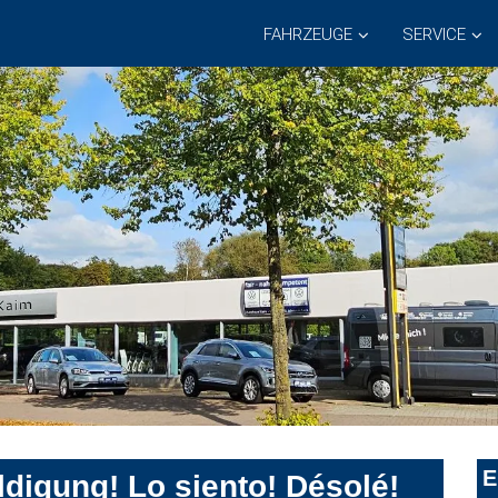
FAHRZEUGE
SERVICE
E
digung! Lo siento! Désolé!