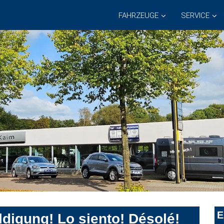
FAHRZEUGE
SERVICE
E
digung! Lo siento! Désolé!