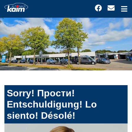
Sorry! Прости!
Entschuldigung! Lo
siento! Désolé!