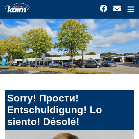
Sorry! Прости!
Entschuldigung! Lo
siento! Désolé!