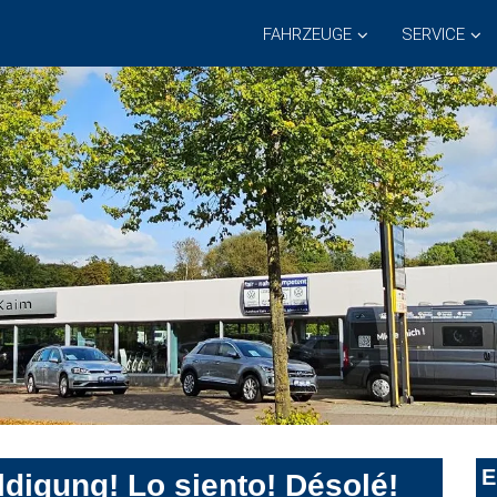
FAHRZEUGE
SERVICE
E
digung! Lo siento! Désolé!