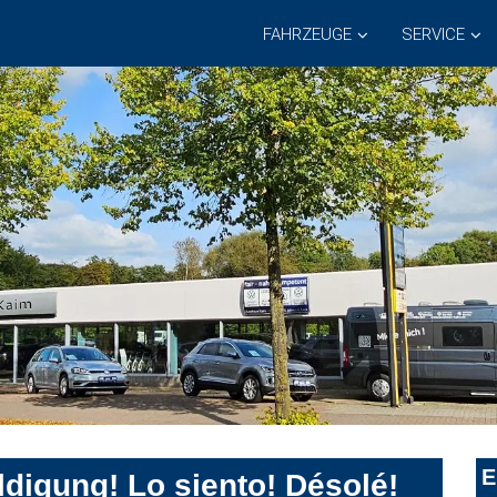
FAHRZEUGE
SERVICE
E
digung! Lo siento! Désolé!