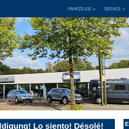
FAHRZEUGE
SERVICE
E
digung! Lo siento! Désolé!