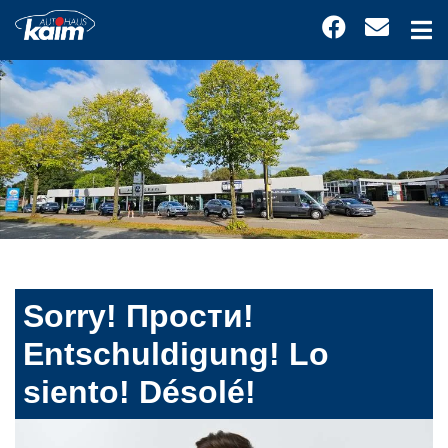
Sorry! Прости!
Entschuldigung! Lo
siento! Désolé!