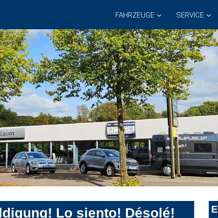
FAHRZEUGE
SERVICE
E
digung! Lo siento! Désolé!