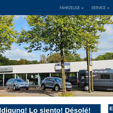
FAHRZEUGE
SERVICE
E
digung! Lo siento! Désolé!