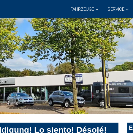
FAHRZEUGE
SERVICE
E
digung! Lo siento! Désolé!