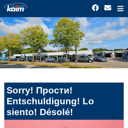
Sorry! Прости!
Entschuldigung! Lo
siento! Désolé!