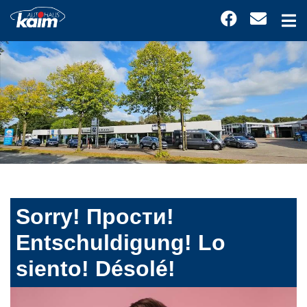
Sorry! Прости!
Entschuldigung! Lo
siento! Désolé!