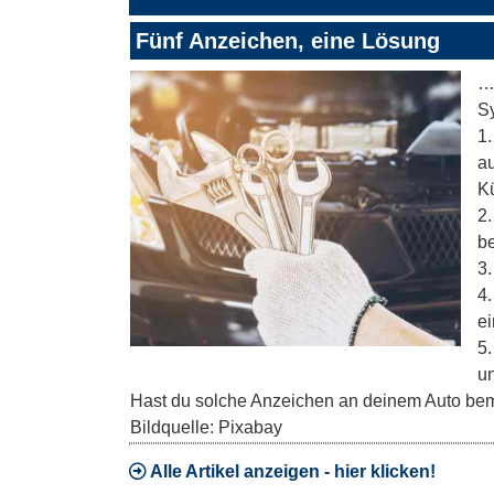
Fünf Anzeichen, eine Lösung
…
Sy
1.
au
K
2.
be
3.
4.
ei
5.
un
Hast du solche Anzeichen an deinem Auto bem
Bildquelle: Pixabay
Alle Artikel anzeigen - hier klicken!