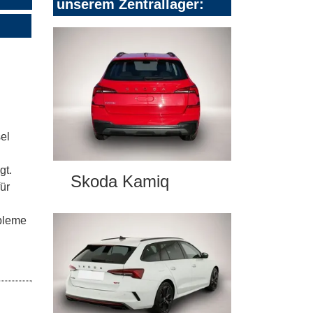
unserem Zentrallager:
el
gt.
Skoda Kamiq
ür
obleme